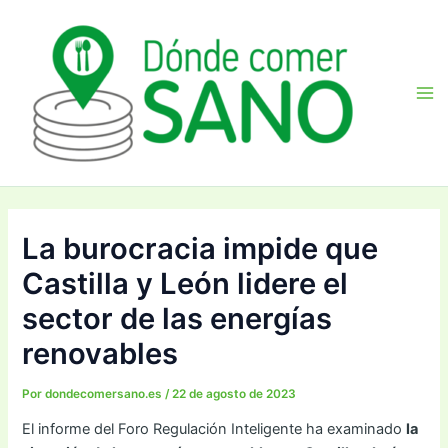
Ir
Navegación
Ma
al
de
Me
contenido
entradas
La burocracia impide que
Castilla y León lidere el
sector de las energías
renovables
Por
dondecomersano.es
/
22 de agosto de 2023
El informe del Foro Regulación Inteligente ha examinado
la